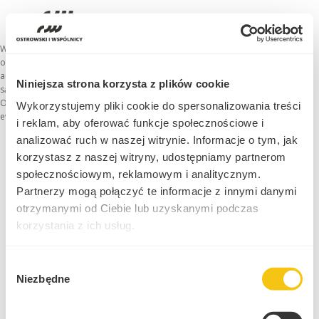
Wpis nie stanowi porady ani opinii prawnej w rozumieniu przepisów prawa
oraz ma charakter wyłącznie informacyjny. Stanowi wyraz poglądów jego
autora na tematy prawnicze związane z treścią przepisów prawa, orzeczeń
Niniejsza strona korzysta z plików cookie
sądów, interpretacji organów państwowych i publikacji prasowych. Kancelaria
Ostrowski i Wspólnicy Sp.K. i autor wpisu nie ponoszą odpowiedzialności za
Wykorzystujemy pliki cookie do spersonalizowania treści
ewentualne skutki decyzji podejmowanych na jego podstawie.
i reklam, aby oferować funkcje społecznościowe i
analizować ruch w naszej witrynie. Informacje o tym, jak
korzystasz z naszej witryny, udostępniamy partnerom
społecznościowym, reklamowym i analitycznym.
© Ostrowski i Wspólnicy |
www.ostrowski.legal
| Wszystkie prawa zastrzeżone
Partnerzy mogą połączyć te informacje z innymi danymi
|
Polityka prywatności
otrzymanymi od Ciebie lub uzyskanymi podczas
korzystania z ich usług.
Polityka prywatności
Wybór
Niezbędne
zgody