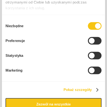
otrzymanymi od Ciebie lub uzyskanymi podczas
korzystania z ich usług.
Więcej
Polityka prywatności
Wybór
Niezbędne
zgody
Prezydent zawetował ustawę
dotyczącą opodatkowania
Preferencje
fundacji rodzinnych! – Co to
oznacza i dlaczego podjął taką
Statystyka
decyzję?
Marketing
2025-11-28
|
Anna Wąsiewska
Fundacja Rodzinna
Pokaż szczegóły
Zezwól na wszystkie