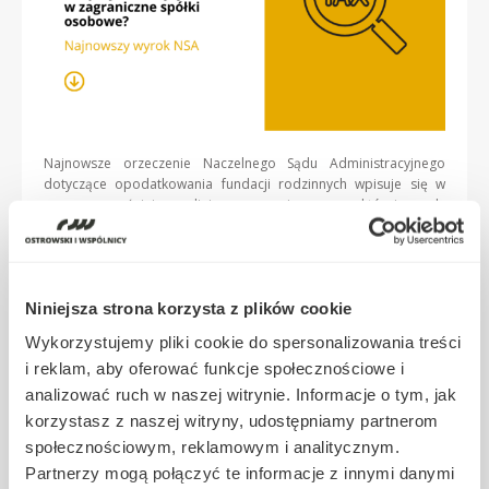
Najnowsze orzeczenie Naczelnego Sądu Administracyjnego
dotyczące opodatkowania fundacji rodzinnych wpisuje się w
coraz wyraźniejszą linię orzeczniczą, w której sądy
administracyjne korygują restrykcyjne podejście organów
podatkowych do stosowania zwolnień przewidzianych w ustawie
o fundacji rodzinnej oraz w ustawie o CIT. Sprawa ma istotne
znaczenie praktyczne, ponieważ dotyczy jednego z kluczowych
Niniejsza strona korzysta z plików cookie
zagadnień konstrukcyjnych fundacji rodzinnej zakresu
dopuszczalnej aktywności inwestycyjnej oraz konsekwencji
Wykorzystujemy pliki cookie do spersonalizowania treści
podatkowych czerpania dochodów z zagranicznych struktur
i reklam, aby oferować funkcje społecznościowe i
transparentnych podatkowo. Punktem wyjścia był wniosek o
interpretację indywidualną złożony przez przedsiębiorcę
analizować ruch w naszej witrynie. Informacje o tym, jak
planującego wniesienie do fundacji rodzinnej udziałów w
korzystasz z naszej witryny, udostępniamy partnerom
zagranicznych spółkach osobowych, w tym podmiotach prawa
społecznościowym, reklamowym i analitycznym.
kajmańskiego i luksemburskiego. Spółki te miały charakter
Partnerzy mogą połączyć te informacje z innymi danymi
transparentny podatkowo, […]