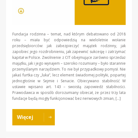
Fundacja rodzinna – temat, nad którym debatowano od 2018
roku – miała być odpowiedzią na wieloletnie wołanie
przedsiębiorców: jak zabezpieczyć majątek rodzinny, jak
zapobiec jego rozdrobnieniu, jak zapewnić sukcesję i zatrzymać
kapitał w Polsce. Zwolnienie z CIT obejmujące zarówno sprzedaż
majątku, jak i jego wynajem – szeroko rozumiany – było starannie
przemyślanym narzędziem. To nie był przypadkowy pomysł. Nie
jakaś furtka czy „luka”, lecz element świadomej polityki, popartej
jednogłośnie w Sejmie i Senacie. Obiecywano stabilność W
ustawie wpisano art. 143 – swoistą zapowiedź stabilności.
Prawodawca w sposób dorozumiany obiecał, że przez trzy lata
fundacje będą mogły funkcjonować bez nerwowych zmian, […]
Więcej