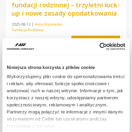
fundacji rodzinnej – trzyletni lock-
up i nowe zasady opodatkowania
2025-08-12
|
Anna Wąsiewska
Fundacja Rodzinna
Niniejsza strona korzysta z plików cookie
Wykorzystujemy pliki cookie do spersonalizowania treści
i reklam, aby oferować funkcje społecznościowe i
analizować ruch w naszej witrynie. Informacje o tym, jak
korzystasz z naszej witryny, udostępniamy partnerom
społecznościowym, reklamowym i analitycznym.
Partnerzy mogą połączyć te informacje z innymi danymi
Ministerstwo Finansów ogłosiło plany zmian w ustawie o fundacji
rodzinnej, które mają na celu uszczelnienie systemu
otrzymanymi od Ciebie lub uzyskanymi podczas
podatkowego oraz ograniczenie możliwości agresywnej
korzystania z ich usług.
optymalizacji podatkowej. Proponowane zmiany mają wejść w