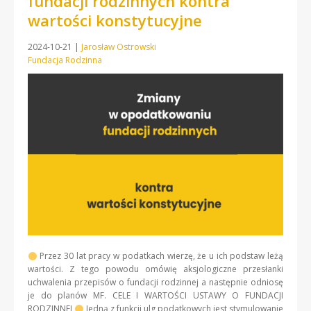
fundacji rodzinnych kontra
wartości konstytucyjne
2024-10-21
|
Jarosław Ostrowski
Fundacja Rodzinna
Przez 30 lat pracy w podatkach wierzę, że u ich podstaw leżą
wartości. Z tego powodu omówię aksjologiczne przesłanki
uchwalenia przepisów o fundacji rodzinnej a następnie odniosę
je do planów MF. CELE I WARTOŚCI USTAWY O FUNDACJI
RODZINNEJ
Jedną z funkcji ulg podatkowych jest stymulowanie