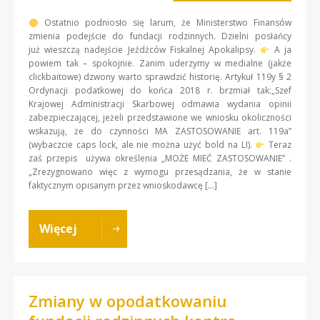
Ostatnio podniosło się larum, że Ministerstwo Finansów
zmienia podejście do fundacji rodzinnych. Dzielni posłańcy
już wieszczą nadejście Jeźdźców Fiskalnej Apokalipsy.
A ja
powiem tak – spokojnie. Zanim uderzymy w medialne (jakże
clickbaitowe) dzwony warto sprawdzić historię. Artykuł 119y § 2
Ordynacji podatkowej do końca 2018 r. brzmiał tak:„Szef
Krajowej Administracji Skarbowej odmawia wydania opinii
zabezpieczającej, jeżeli przedstawione we wniosku okoliczności
wskazują, że do czynności MA ZASTOSOWANIE art. 119a”
(wybaczcie caps lock, ale nie można użyć bold na LI).
Teraz
zaś przepis używa określenia „MOŻE MIEĆ ZASTOSOWANIE” .
„Zrezygnowano więc z wymogu przesądzania, że w stanie
faktycznym opisanym przez wnioskodawcę […]
Więcej
Zmiany w opodatkowaniu