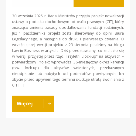
30 września 2025 r. Rada Ministrów przyjęła projekt nowelizacji
ustawy o podatku dochodowym od osób prawnych (CIT), który
znacząco zmienia zasady opodatkowania fundacji rodzinnych.
Już 1 października projekt został skierowany do opinii Biura
Legislacyjnego, a następnie do druku i pierwszego czytania. O
wcześniejszej wersji projektu z 29 sierpnia pisaliśmy na blogu
Law in Business w artykule. Dziś przedstawiamy, co znalazło się
w wersji przyjętej przez rząd. Trzyletni „lock-up” na aktywach –
potwierdzony Projekt wprowadza 36-miesięczny okres karencji
(tzw. lock-up) dla aktywów wniesionych, przekazanych
nieodpłatnie lub nabytych od podmiotów powiązanych. Ich
zbycie przed upływem tego terminu skutkuje utratą zwolnienia z
CIT […]
Więcej