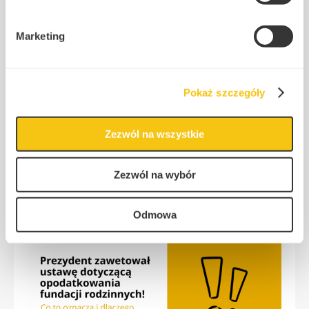
Więcej
Marketing
Prezydent zawetował ustawę
Pokaż szczegóły
dotyczącą opodatkowania
fundacji rodzinnych! – Co to
oznacza i dlaczego podjął taką
Zezwól na wszystkie
decyzję?
Zezwól na wybór
2025-11-28
|
Anna Wąsiewska
Fundacja Rodzinna
Odmowa