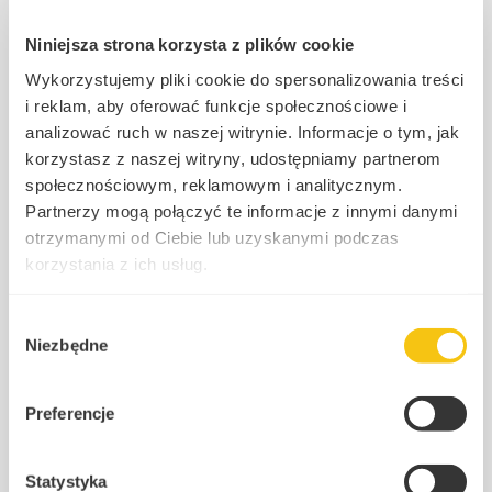
Niniejsza strona korzysta z plików cookie
Wykorzystujemy pliki cookie do spersonalizowania treści
i reklam, aby oferować funkcje społecznościowe i
Najnowsze orzeczenie Naczelnego Sądu Administracyjnego
analizować ruch w naszej witrynie. Informacje o tym, jak
dotyczące opodatkowania fundacji rodzinnych wpisuje się w
korzystasz z naszej witryny, udostępniamy partnerom
coraz wyraźniejszą linię orzeczniczą, w której sądy
społecznościowym, reklamowym i analitycznym.
administracyjne korygują restrykcyjne podejście organów
podatkowych do stosowania zwolnień przewidzianych w ustawie
Partnerzy mogą połączyć te informacje z innymi danymi
o fundacji rodzinnej oraz w ustawie o CIT. Sprawa ma istotne
otrzymanymi od Ciebie lub uzyskanymi podczas
znaczenie praktyczne, ponieważ dotyczy jednego z kluczowych
korzystania z ich usług.
zagadnień konstrukcyjnych fundacji rodzinnej zakresu
dopuszczalnej aktywności inwestycyjnej oraz konsekwencji
podatkowych czerpania dochodów z zagranicznych struktur
Polityka prywatności
Wybór
transparentnych podatkowo. Punktem wyjścia był wniosek o
Niezbędne
zgody
interpretację indywidualną złożony przez przedsiębiorcę
planującego wniesienie do fundacji rodzinnej udziałów w
zagranicznych spółkach osobowych, w tym podmiotach prawa
Preferencje
kajmańskiego i luksemburskiego. Spółki te miały charakter
transparentny podatkowo, […]
Statystyka