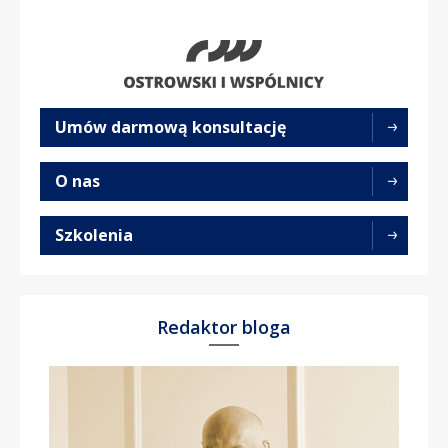
Umów darmową konsultację
O nas
Szkolenia
Redaktor bloga