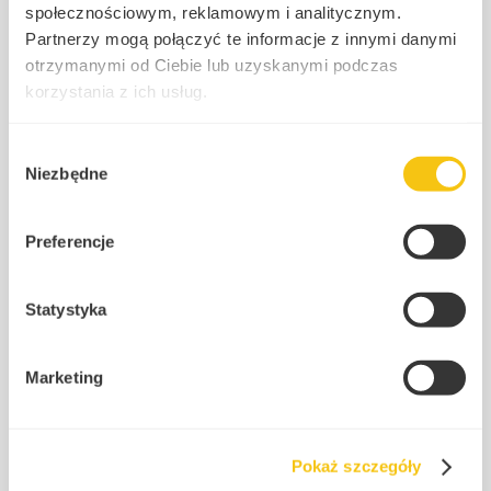
społecznościowym, reklamowym i analitycznym.
Partnerzy mogą połączyć te informacje z innymi danymi
otrzymanymi od Ciebie lub uzyskanymi podczas
korzystania z ich usług.
Polityka prywatności
Wybór
Niezbędne
zgody
Preferencje
Prezydent Karol Nawrocki zdecydował wczoraj (27.11.2025 r.) o
zawetowaniu nowelizacji przepisów podatkowych, które miały
Statystyka
wprowadzić istotne zmiany w funkcjonowaniu fundacji
rodzinnych. W tym artykule wyjaśniamy dlaczego prezydent
zgłosił weto oraz jakie są praktyczne konsekwencje tej decyzji.
Marketing
Co zawierała zawetowana nowelizacja? – przypomnienie
kluczowych zmian W zawetowanej nowelizacji ustawy o CIT
znalazły się rozwiązania, o których szczegółowo pisaliśmy już
wcześniej na naszym blogu („Projekt zmian ustawy o CIT
dotyczący fundacji rodzinnych przyjęty – co się zmieni od 2026
Pokaż szczegóły
r.”). Projekt miał istotnie zmodyfikować zasady funkcjonowania