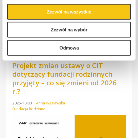
fundacji rodzinnych i ograniczyć korzyści podatkowe, które dziś
są podstawą ich atrakcyjności. Proponowane regulacje w istotny
Zezwól na wszystkie
[…]
Zezwól na wybór
Więcej
Odmowa
Projekt zmian ustawy o CIT
dotyczący fundacji rodzinnych
przyjęty – co się zmieni od 2026
r.?
2025-10-03
|
Anna Wąsiewska
Fundacja Rodzinna