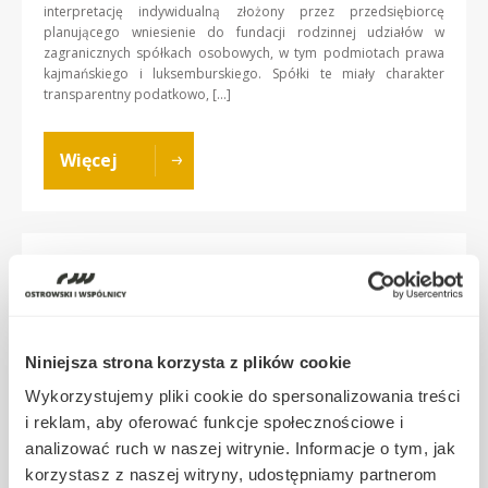
interpretację indywidualną złożony przez przedsiębiorcę
planującego wniesienie do fundacji rodzinnej udziałów w
zagranicznych spółkach osobowych, w tym podmiotach prawa
kajmańskiego i luksemburskiego. Spółki te miały charakter
transparentny podatkowo, […]
Więcej
Prezydent zawetował ustawę
dotyczącą opodatkowania
fundacji rodzinnych! – Co to
oznacza i dlaczego podjął taką
Niniejsza strona korzysta z plików cookie
decyzję?
Wykorzystujemy pliki cookie do spersonalizowania treści
i reklam, aby oferować funkcje społecznościowe i
2025-11-28
|
Anna Wąsiewska
analizować ruch w naszej witrynie. Informacje o tym, jak
Fundacja Rodzinna
korzystasz z naszej witryny, udostępniamy partnerom