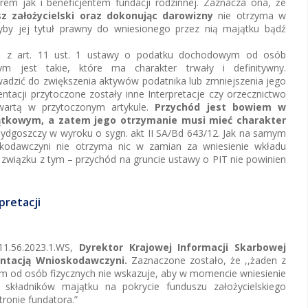
em jak i beneficjentem fundacji rodzinnej. Zaznacza ona, że
z założycielski oraz dokonując darowizny
nie otrzyma w
yby jej tytuł prawny do wniesionego przez nią majątku bądź
ie z art. 11 ust. 1 ustawy o podatku dochodowym od osób
ym jest takie, które ma charakter trwały i definitywny.
wadzić do zwiększenia aktywów podatnika lub zmniejszenia jego
tacji przytoczone zostały inne Interpretacje czy orzecznictwo
awartą w przytoczonym artykule.
Przychód jest bowiem w
ątkowym, a zatem jego otrzymanie musi mieć charakter
dgoszczy w wyroku o sygn. akt II SA/Bd 643/12. Jak na samym
kodawczyni nie otrzyma nic w zamian za wniesienie wkładu
związku z tym – przychód na gruncie ustawy o PIT nie powinien
pretacji
11.56.2023.1.WS,
Dyrektor Krajowej Informacji Skarbowej
entacją Wnioskodawczyni.
Zaznaczone zostało, że ,,żaden z
 od osób fizycznych nie wskazuje, aby w momencie wniesienie
j składników majątku na pokrycie funduszu założycielskiego
ronie fundatora.”