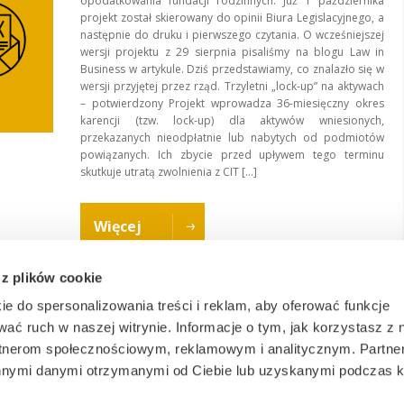
opodatkowania fundacji rodzinnych. Już 1 października
projekt został skierowany do opinii Biura Legislacyjnego, a
następnie do druku i pierwszego czytania. O wcześniejszej
wersji projektu z 29 sierpnia pisaliśmy na blogu Law in
Business w artykule. Dziś przedstawiamy, co znalazło się w
wersji przyjętej przez rząd. Trzyletni „lock-up” na aktywach
– potwierdzony Projekt wprowadza 36-miesięczny okres
karencji (tzw. lock-up) dla aktywów wniesionych,
przekazanych nieodpłatnie lub nabytych od podmiotów
powiązanych. Ich zbycie przed upływem tego terminu
skutkuje utratą zwolnienia z CIT […]
Więcej
 z plików cookie
ie do spersonalizowania treści i reklam, aby oferować funkcje
wać ruch w naszej witrynie. Informacje o tym, jak korzystasz z 
rtnerom społecznościowym, reklamowym i analitycznym. Partn
innymi danymi otrzymanymi od Ciebie lub uzyskanymi podczas k