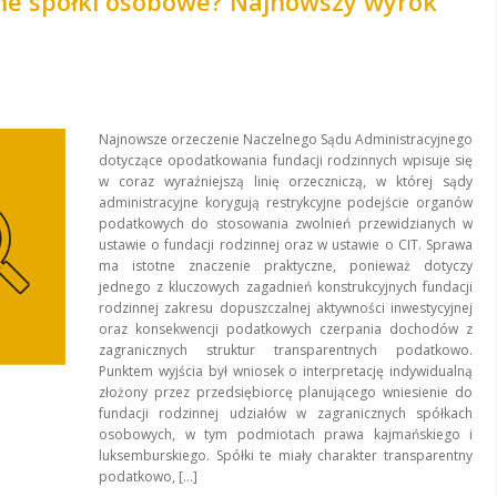
zne spółki osobowe? Najnowszy wyrok
Najnowsze orzeczenie Naczelnego Sądu Administracyjnego
dotyczące opodatkowania fundacji rodzinnych wpisuje się
w coraz wyraźniejszą linię orzeczniczą, w której sądy
administracyjne korygują restrykcyjne podejście organów
podatkowych do stosowania zwolnień przewidzianych w
ustawie o fundacji rodzinnej oraz w ustawie o CIT. Sprawa
ma istotne znaczenie praktyczne, ponieważ dotyczy
jednego z kluczowych zagadnień konstrukcyjnych fundacji
rodzinnej zakresu dopuszczalnej aktywności inwestycyjnej
oraz konsekwencji podatkowych czerpania dochodów z
zagranicznych struktur transparentnych podatkowo.
Punktem wyjścia był wniosek o interpretację indywidualną
złożony przez przedsiębiorcę planującego wniesienie do
fundacji rodzinnej udziałów w zagranicznych spółkach
osobowych, w tym podmiotach prawa kajmańskiego i
luksemburskiego. Spółki te miały charakter transparentny
podatkowo, […]