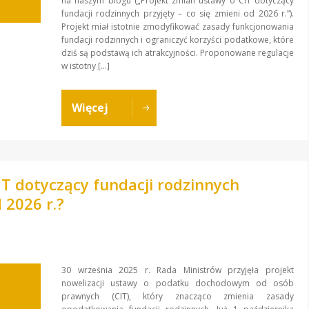
na naszym blogu („Projekt zmian ustawy o CIT dotyczący
fundacji rodzinnych przyjęty – co się zmieni od 2026 r.”).
Projekt miał istotnie zmodyfikować zasady funkcjonowania
fundacji rodzinnych i ograniczyć korzyści podatkowe, które
dziś są podstawą ich atrakcyjności. Proponowane regulacje
w istotny […]
Więcej
IT dotyczący fundacji rodzinnych
d 2026 r.?
30 września 2025 r. Rada Ministrów przyjęła projekt
nowelizacji ustawy o podatku dochodowym od osób
prawnych (CIT), który znacząco zmienia zasady