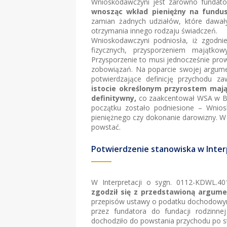
Wnioskodawczyni jest zarówno fundator
wnosząc wkład pieniężny na fundus
zamian żadnych udziałów, które dawał
otrzymania innego rodzaju świadczeń.
Wnioskodawczyni podniosła, iż zgodn
fizycznych, przysporzeniem majątkow
Przysporzenie to musi jednocześnie pro
zobowiązań. Na poparcie swojej argumen
potwierdzające definicję przychodu z
istocie określonym przyrostem maj
definitywny,
co zaakcentował WSA w By
początku zostało podniesione – Wnios
pieniężnego czy dokonanie darowizny. W 
powstać.
Potwierdzenie stanowiska w Inter
W Interpretacji o sygn. 0112-KDWL.40
zgodził się z przedstawioną argum
przepisów ustawy o podatku dochodowym
przez fundatora do fundacji rodzinne
dochodziło do powstania przychodu po st