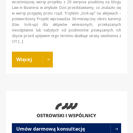
wcześniejszej wersji projektu z 29 sierpnia pisaliśmy na blogu
Law in Business w artykule. Dziś przedstawiamy, co znalazło się
w wersji przyjętej przez rząd. Trzyletni „lock-up” na aktywach –
potwierdzony Projekt wprowadza 36-miesięczny okres karencji
(tzw. lock-up) dla aktywów wniesionych, przekazanych
nieodpłatnie lub nabytych od podmiotów powiązanych. Ich
zbycie przed upływem tego terminu skutkuje utratą zwolnienia z
CIT […]
Więcej
Umów darmową konsultację