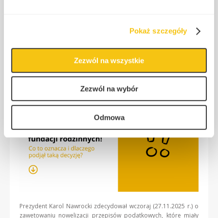
dotyczącą opodatkowania
fundacji rodzinnych! – Co to
oznacza i dlaczego podjął taką
Pokaż szczegóły
decyzję?
2025-11-28
|
Anna Wąsiewska
Zezwól na wszystkie
Fundacja Rodzinna
Zezwól na wybór
Odmowa
Prezydent Karol Nawrocki zdecydował wczoraj (27.11.2025 r.) o
zawetowaniu nowelizacji przepisów podatkowych, które miały