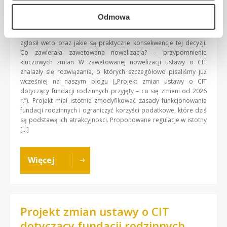
Prezydent Karol Nawrocki zdecydował wczoraj (27.11.2025 r.) o
zawetowaniu nowelizacji przepisów podatkowych, które miały
Odmowa
wprowadzić istotne zmiany w funkcjonowaniu fundacji
rodzinnych. W tym artykule wyjaśniamy dlaczego prezydent
zgłosił weto oraz jakie są praktyczne konsekwencje tej decyzji.
Co zawierała zawetowana nowelizacja? – przypomnienie
kluczowych zmian W zawetowanej nowelizacji ustawy o CIT
znalazły się rozwiązania, o których szczegółowo pisaliśmy już
wcześniej na naszym blogu („Projekt zmian ustawy o CIT
dotyczący fundacji rodzinnych przyjęty – co się zmieni od 2026
r.”). Projekt miał istotnie zmodyfikować zasady funkcjonowania
fundacji rodzinnych i ograniczyć korzyści podatkowe, które dziś
są podstawą ich atrakcyjności. Proponowane regulacje w istotny
[…]
Więcej
Projekt zmian ustawy o CIT
dotyczący fundacji rodzinnych