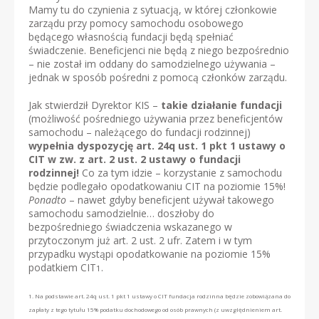
Mamy tu do czynienia z sytuacją, w której członkowie
zarządu przy pomocy samochodu osobowego
będącego własnością fundacji będą spełniać
świadczenie. Beneficjenci nie będą z niego bezpośrednio
– nie został im oddany do samodzielnego używania –
jednak w sposób pośredni z pomocą członków zarządu.
Jak stwierdził Dyrektor KIS –
takie działanie fundacji
(możliwość pośredniego używania przez beneficjentów
samochodu – należącego do fundacji rodzinnej)
wypełnia dyspozycję art. 24q ust. 1 pkt 1 ustawy o
CIT w zw. z art. 2 ust. 2 ustawy o fundacji
rodzinnej!
Co za tym idzie – korzystanie z samochodu
będzie podlegało opodatkowaniu CIT na poziomie 15%!
Ponadto
– nawet gdyby beneficjent używał takowego
samochodu samodzielnie… doszłoby do
bezpośredniego świadczenia wskazanego w
przytoczonym już art. 2 ust. 2 ufr. Zatem i w tym
przypadku wystąpi opodatkowanie na poziomie 15%
podatkiem CIT
.
1
1. Na podstawie art. 24q ust. 1 pkt 1 ustawy o CIT fundacja rodzinna będzie zobowiązana do
zapłaty z tego tytułu 15% podatku dochodowego od osób prawnych (z uwzględnieniem art.