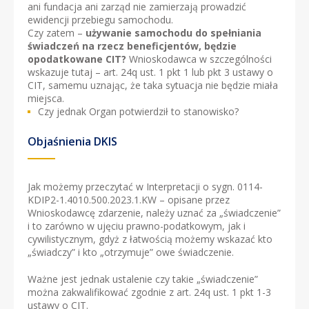
ani fundacja ani zarząd nie zamierzają prowadzić
ewidencji przebiegu samochodu.
Czy zatem –
używanie samochodu do spełniania
świadczeń na rzecz beneficjentów, będzie
opodatkowane CIT?
Wnioskodawca w szczególności
wskazuje tutaj – art. 24q ust. 1 pkt 1 lub pkt 3 ustawy o
CIT, samemu uznając, że taka sytuacja nie będzie miała
miejsca.
Czy jednak Organ potwierdził to stanowisko?
Objaśnienia DKIS
Jak możemy przeczytać w Interpretacji o sygn. 0114-
KDIP2-1.4010.500.2023.1.KW – opisane przez
Wnioskodawcę zdarzenie, należy uznać za „świadczenie”
i to zarówno w ujęciu prawno-podatkowym, jak i
cywilistycznym, gdyż z łatwością możemy wskazać kto
„świadczy” i kto „otrzymuje” owe świadczenie.
Ważne jest jednak ustalenie czy takie „świadczenie”
można zakwalifikować zgodnie z art. 24q ust. 1 pkt 1-3
ustawy o CIT.