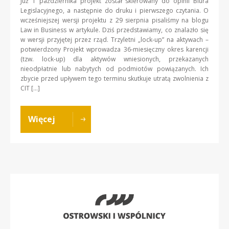
Już 1 października projekt został skierowany do opinii Biura
Legislacyjnego, a następnie do druku i pierwszego czytania. O
wcześniejszej wersji projektu z 29 sierpnia pisaliśmy na blogu
Law in Business w artykule. Dziś przedstawiamy, co znalazło się
w wersji przyjętej przez rząd. Trzyletni „lock-up” na aktywach –
potwierdzony Projekt wprowadza 36-miesięczny okres karencji
(tzw. lock-up) dla aktywów wniesionych, przekazanych
nieodpłatnie lub nabytych od podmiotów powiązanych. Ich
zbycie przed upływem tego terminu skutkuje utratą zwolnienia z
CIT […]
Więcej