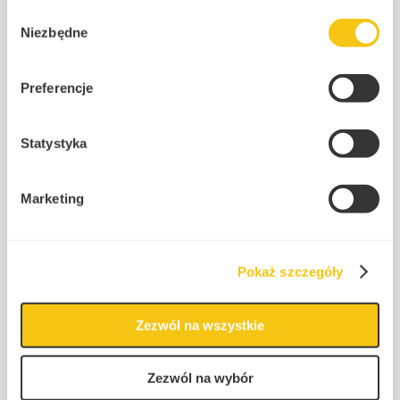
Prezydent zawetował ustawę
Polityka prywatności
Wybór
dotyczącą opodatkowania
Niezbędne
zgody
fundacji rodzinnych! – Co to
oznacza i dlaczego podjął taką
Preferencje
decyzję?
2025-11-28
|
Anna Wąsiewska
Statystyka
Fundacja Rodzinna
Marketing
Pokaż szczegóły
Zezwól na wszystkie
Zezwól na wybór