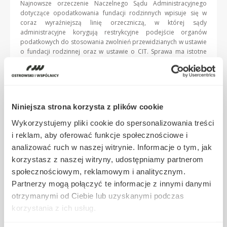
Najnowsze orzeczenie Naczelnego Sądu Administracyjnego
dotyczące opodatkowania fundacji rodzinnych wpisuje się w
coraz wyraźniejszą linię orzeczniczą, w której sądy
administracyjne korygują restrykcyjne podejście organów
podatkowych do stosowania zwolnień przewidzianych w ustawie
o fundacji rodzinnej oraz w ustawie o CIT. Sprawa ma istotne
znaczenie praktyczne, ponieważ dotyczy jednego z kluczowych
zagadnień konstrukcyjnych fundacji rodzinnej zakresu
dopuszczalnej aktywności inwestycyjnej oraz konsekwencji
podatkowych czerpania dochodów z zagranicznych struktur
transparentnych podatkowo. Punktem wyjścia był wniosek o
Niniejsza strona korzysta z plików cookie
interpretację indywidualną złożony przez przedsiębiorcę
planującego wniesienie do fundacji rodzinnej udziałów w
Wykorzystujemy pliki cookie do spersonalizowania treści
zagranicznych spółkach osobowych, w tym podmiotach prawa
i reklam, aby oferować funkcje społecznościowe i
kajmańskiego i luksemburskiego. Spółki te miały charakter
analizować ruch w naszej witrynie. Informacje o tym, jak
transparentny podatkowo, […]
korzystasz z naszej witryny, udostępniamy partnerom
społecznościowym, reklamowym i analitycznym.
Więcej
Partnerzy mogą połączyć te informacje z innymi danymi
otrzymanymi od Ciebie lub uzyskanymi podczas
korzystania z ich usług.